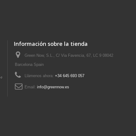
Información sobre la tienda
Green Now, S.L., C/ Via Favencia, 67, LC 9 08042
Barcelona Spain
Llámenos ahora:
+34 645 693 057
de
Email:
info@greennow.es