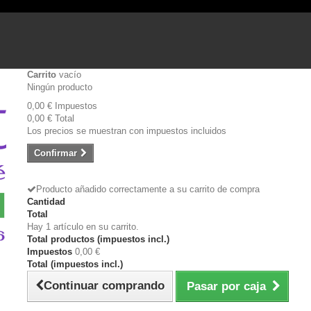
Carrito
vacío
Ningún producto
0,00 €
Impuestos
0,00 €
Total
Los precios se muestran con impuestos incluidos
Confirmar
Producto añadido correctamente a su carrito de compra
Cantidad
Total
Hay 1 artículo en su carrito.
Total productos (impuestos incl.)
Impuestos
0,00 €
Total (impuestos incl.)
Continuar comprando
Pasar por caja