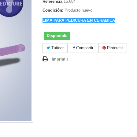
Referencia
15.604
Condición:
Producto nuevo
LIMA PARA PEDICURA EN CERÁMICA
Disponible
Tuitear
Compartir
Pinterest
Imprimir