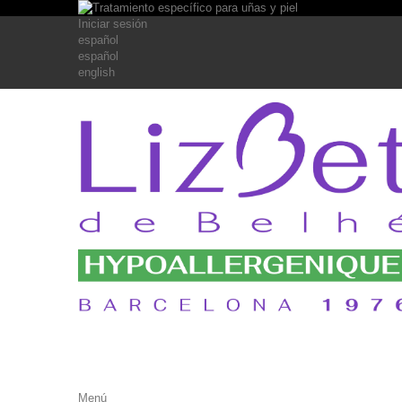
Iniciar sesión
español
español
english
Menú