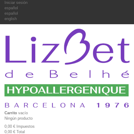
Iniciar sesión
español
español
english
Carrito
vacío
Ningún producto
0,00 €
Impuestos
0,00 €
Total