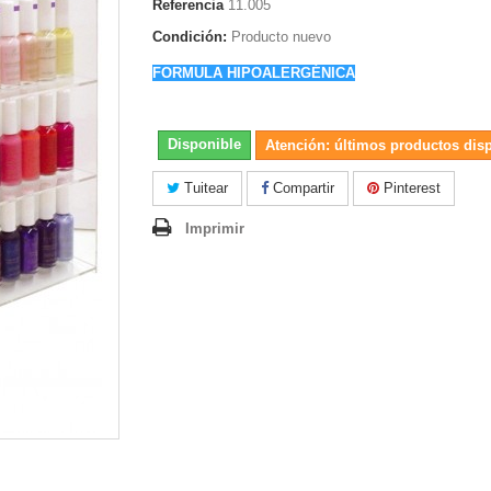
Referencia
11.005
Condición:
Producto nuevo
FORMULA HIPOALERGÉNICA
Disponible
Atención: últimos productos dis
Tuitear
Compartir
Pinterest
Imprimir