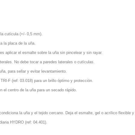
 la cutícula (+/- 0,5 mm).
a la placa de la uña.
s aplicar el esmalte sobre la uña sin pincelear y sin rayar.
terales. No debe tocar a paredes laterales o cutículas.
 uña, para sellar y evitar levantamiento.
TRI-F (ref: 03.018) para un brillo óptimo y protección.
n el centro de la uña para un secado rápido.
ndiciona la uña y el tejido cercano. Deja el esmalte, gel o acrílico flexible y b
iaria HYDRO (ref: 04.401).