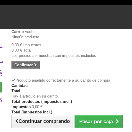
Carrito
vacío
Ningún producto
0,00 €
Impuestos
0,00 €
Total
Los precios se muestran con impuestos incluidos
Confirmar
Producto añadido correctamente a su carrito de compra
Cantidad
Total
Hay 1 artículo en su carrito.
Total productos (impuestos incl.)
Impuestos
0,00 €
Total (impuestos incl.)
Continuar comprando
Pasar por caja