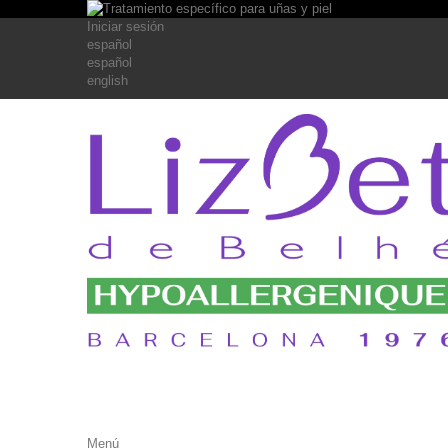
Iniciar sesión
español
español
english
Menú