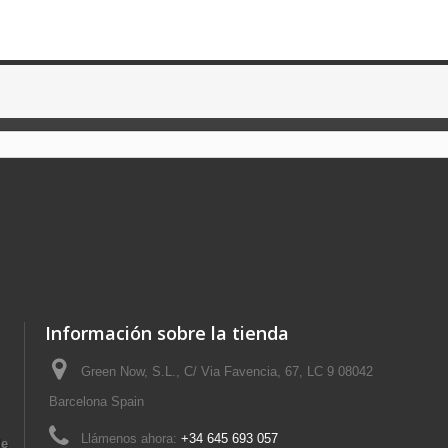
Información sobre la tienda
Green Now, S.L., C/ Via Favencia, 67, LC 9 08042
Barcelona Spain
Llámenos ahora:
+34 645 693 057
de