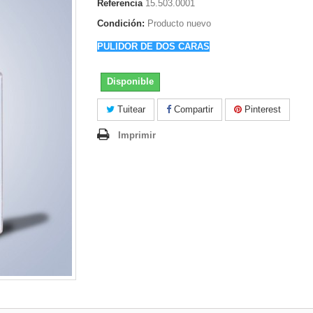
Referencia
15.503.0001
Condición:
Producto nuevo
PULIDOR DE DOS CARAS
Disponible
Tuitear
Compartir
Pinterest
Imprimir