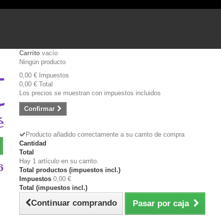
Carrito
vacío
Ningún producto
0,00 €
Impuestos
0,00 €
Total
Los precios se muestran con impuestos incluidos
Confirmar
Producto añadido correctamente a su carrito de compra
Cantidad
Total
Hay 1 artículo en su carrito.
Total productos (impuestos incl.)
Impuestos
0,00 €
Total (impuestos incl.)
Continuar comprando
Pasar por caja