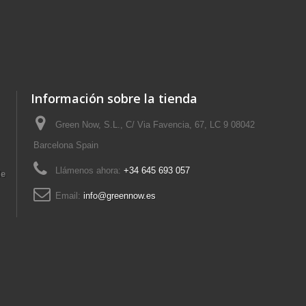
Información sobre la tienda
Green Now, S.L., C/ Via Favencia, 67, LC 9 08042
Barcelona Spain
Llámenos ahora:
+34 645 693 057
de
Email:
info@greennow.es