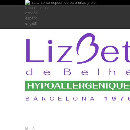
Iniciar sesión
español
español
english
Menú