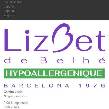
Iniciar sesión
español
español
english
Carrito
vacío
Ningún producto
0,00 €
Impuestos
0,00 €
Total