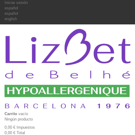
Iniciar sesión
español
español
english
Carrito
vacío
Ningún producto
0,00 €
Impuestos
0,00 €
Total