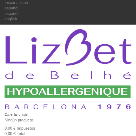
Iniciar sesión
español
español
english
Carrito
vacío
Ningún producto
0,00 €
Impuestos
0,00 €
Total